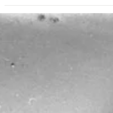
Бич) уникальное место - Дом Tрудолюбия, где принимают на
реабилитацию...