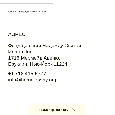
Владимир Арефьев, ныне
руководитель Фонда
ДАЮЩИЙ HАДЕЖДУ СВЯТОЙ ИОАНН
Трудолюбия в Нью-Йорке.
Она тихо сказала: «У меня
есть друг… Он сейчас в
депортационной тюрьме.
АДРЕС
Его зовут Никита
Фонд Дающий Надежду Святой
Поленов. Он очень хочет
Иоанн, Inc.
начать с вами
1716 Мермейд Авеню,
переписываться».
Бруклин, Нью-Йорк 11224
История Никиты
оказалась почти
+1 718 415-5777
невероятной. Его не могли
info@homelessny.org
депортиро
ПОМОЩЬ ФОНДУ