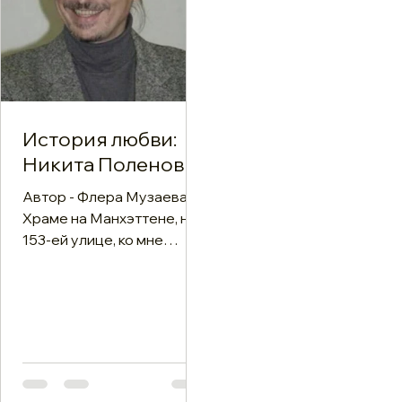
История любви:
Никита Поленов
Автор - Флера Музаева В
Храме на Манхэттене, на
153-ей улице, ко мне
однажды подошла
женщина. На её лице
читалась тяжёлая судьба
— годы борьбы,
зависимости, потерь.
Тогда я ещё был
диаконом, — вспоминает