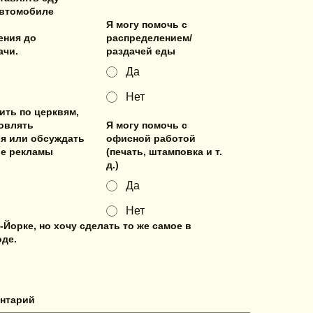
автомобиле
Я могу помочь с
ения до
распределением/
ачи.
раздачей еды
Да
Нет
ить по церквям,
овлять
Я могу помочь с
я или обсуждать
офисной работой
е рекламы
(печать, штамповка и т.
д.)
Да
Нет
-Йорке, но хочу сделать то же самое в
де.
нтарий