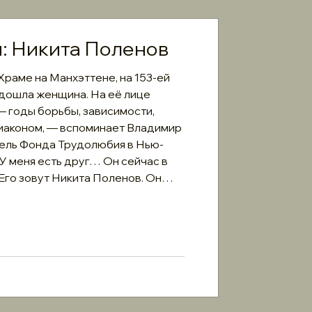
: Никита Поленов
Храме на Манхэттене, на 153-ей
одошла женщина. На её лице
— годы борьбы, зависимости,
диаконом, — вспоминает Владимир
ель Фонда Трудолюбия в Нью-
«У меня есть друг… Он сейчас в
Его зовут Никита Поленов. Он
и переписываться». История
евероятной. Его не могли