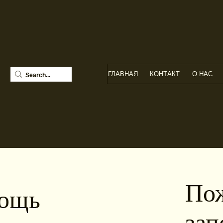
ГЛАВНАЯ
КОНТАКТ
О НАС
н
Пож
мощь
зап