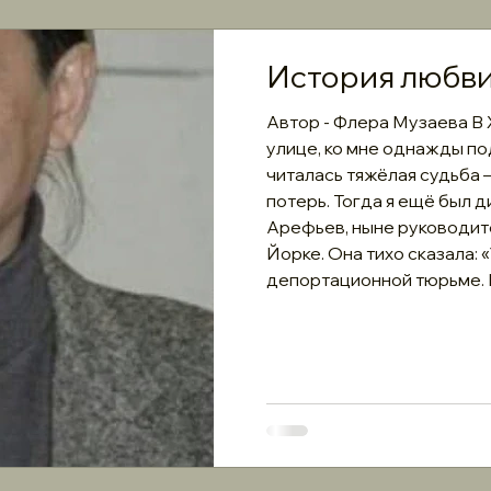
История любви
Автор - Флера Музаева В 
улице, ко мне однажды п
читалась тяжёлая судьба 
потерь. Тогда я ещё был 
Арефьев, ныне руководит
Йорке. Она тихо сказала: 
депортационной тюрьме. 
очень хочет начать с вам
Никиты оказалась почти н
депортиро