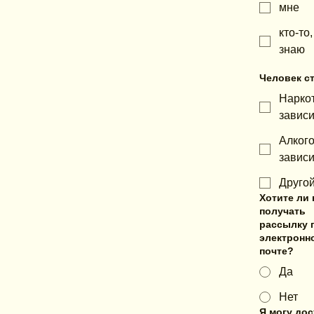
мнe
кто-то,
знаю
Человек ст
Нарко
завис
Алког
завис
Друго
Хотите ли
получать
рассылку 
электронн
почте?
Да
Нет
Я могу дос