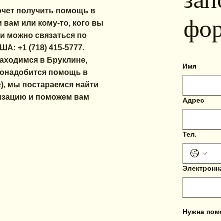
очет получить помощь в
фо
 вам или кому-то, кого вы
и можно связаться по
А: +1 (718) 415-5777.
аходимся в Бруклине,
Имя
понадобится помощь в
е), мы постараемся найти
зацию и поможем вам
Адрес
Тел.
Электронн
Нужна по