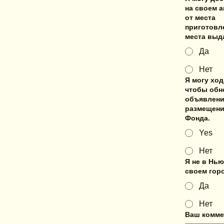
на своем 
от места
приготовл
места выд
Да
Нет
Я могу ход
чтобы обн
объявлени
размещени
Фонда.
Yes
Нет
Я не в Нью
своем горо
Да
Нет
Ваш комме