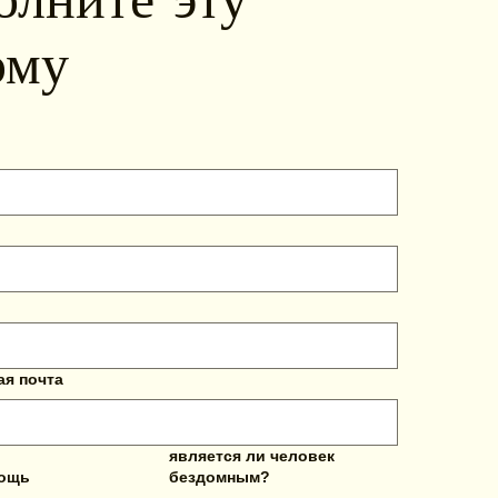
рму
ая почта
является ли человек
мощь
бездомным?