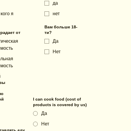
да
 кого я
нет
Вам больше 18-
радает от
ти?
тическая
Да
имость
Нет
ольная
имость
й
 вы
по
ой
I can cook food (cost of
products is covered by us)
Да
Нет
тавлять еду