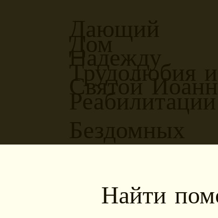
Дающий
Дом
Hадежду
Трудолюбия и
Святой Иоан
Реабилитации
Бездомных
Найти по